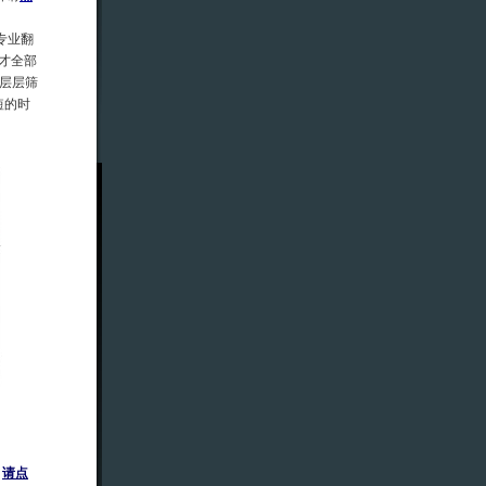
专业翻
才全部
层层筛
短的时
，
请点