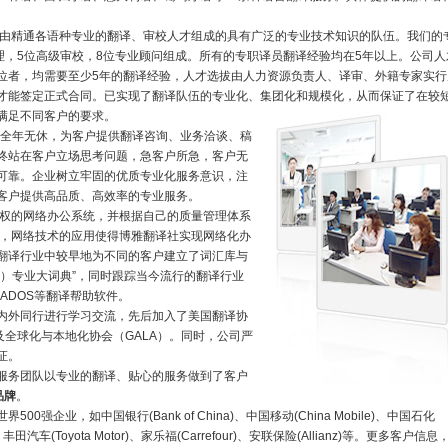
由精通各语种专业的翻译、审校人才组成的具有广泛的专业技术知识的队伍。我们的
理，5位高级审校，8位专业顾问组成。所有的专职译员翻译经验均在5年以上。公司人
位者，均需要至少5年的翻译经验，人才选拔由人力资源负责人、译审、外籍专家实行
才能签定正式合同。已实现了翻译队伍的专业化、集团化和规模化，从而保证了在较
满足不同客户的要求。
，全年无休，为客户提供翻译咨询、业务洽谈、稿
终站在客户立场思考问题，急客户所急，客户无
可靠。企业树立牢固的优质专业化服务意识，注
客户提供高品质、高效率的专业服务。
权的网络办公系统，并根据自己的质量管理体系
件，网络技术的应用使得博雅翻译社实现网络化办
翻译行业中较早地为不同的客户建立了词汇库与
汉）专业大词典”，同时跟踪当今流行的翻译行业
ADOS等翻译帮助软件。
内外同行进行学习交流，先后加入了美国翻译协
及全球化与本地化协会（GALA）。同时，公司严
证。
服务团队以专业的翻译、贴心的服务做到了客户
品牌
。
强企业，如中国银行(Bank of China)、中国移动(China Mobile)、中国石化
 、丰田汽车(Toyota Motor)、家乐福(Carrefour)、安联保险(Allianz)等。更多客户信息