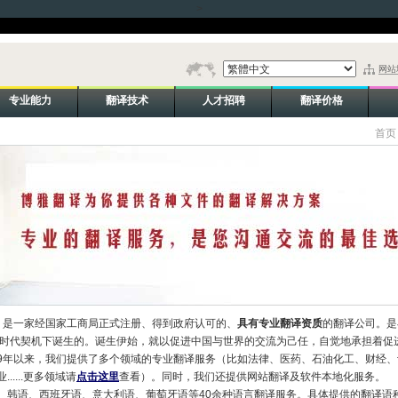
>
网站
专业能力
翻译技术
人才招聘
翻译价格
首页
年，是一家经国家工商局正式注册、得到政府认可的、
具有专业翻译资质
的翻译公司。是
的时代契机下诞生的。诞生伊始，就以促进中国与世界的交流为己任，自觉地承担着促
9年以来，我们提供了多个领域的专业翻译服务（比如法律、医药、石油化工、财经、
....更多领域请
点击这里
查看）。同时，我们还提供网站翻译及软件本地化服务。
、韩语、西班牙语、意大利语、葡萄牙语等40余种语言翻译服务。具体提供的翻译语