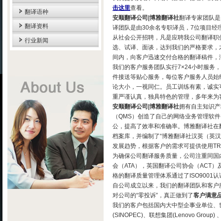
击这里
查看。
翻译语种
安顺翻译公司|博雅翻译社
翻译专家团队是
翻译资料
译团队是由30余名专职译员，7位项目经
从社会公开招聘，凡是应聘我公司翻译职
行业新闻
选、试译、面谈，达到我们的严格要求，
间内，向客户迅速交付合格的翻译稿件，
我们的客户服务团队实行7×24小时服务
件接送等贴心服务，每位客户服务人员始
论大小，一视同仁。员工训练有素，诚实
重严谨认真，独具特色的管理，多年来为
安顺翻译公司|博雅翻译社
拥有自主知识产
（QMS）创造了自己的网络业务管理软
公，提高了效率和准确率。博雅翻译社在
档案库，并编制了“博雅翻译社汉英（英
发展趋势，根据客户的需求可提供使用TR
为确保公司翻译服务质量，公司注重同国
会（ATA），英国翻译公司协会（ACT）
格的翻译质量管理体系通过了ISO9001认
自公司成立以来，我们的翻译团队和客户
对公司的“零投诉”，真正做到了
客户满意
我们的客户包括国内大中型企事业单位、世界500
(SINOPEC)、联想集团(Lenovo Group)