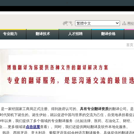
>
网站
专业能力
翻译技术
人才招聘
翻译价格
首页
年，是一家经国家工商局正式注册、得到政府认可的、
具有专业翻译资质
的翻译公司。是
的时代契机下诞生的。诞生伊始，就以促进中国与世界的交流为己任，自觉地承担着促
9年以来，我们提供了多个领域的专业翻译服务（比如法律、医药、石油化工、财经、
....更多领域请
点击这里
查看）。同时，我们还提供网站翻译及软件本地化服务。
、韩语、西班牙语、意大利语、葡萄牙语等40余种语言翻译服务。具体提供的翻译语