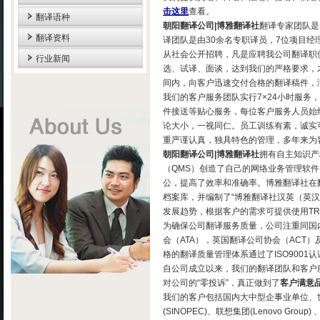
击这里
查看。
翻译语种
朝阳翻译公司|博雅翻译社
翻译专家团队是
翻译资料
译团队是由30余名专职译员，7位项目经
从社会公开招聘，凡是应聘我公司翻译职
行业新闻
选、试译、面谈，达到我们的严格要求，
间内，向客户迅速交付合格的翻译稿件，
我们的客户服务团队实行7×24小时服务
件接送等贴心服务，每位客户服务人员始
论大小，一视同仁。员工训练有素，诚实
重严谨认真，独具特色的管理，多年来为
朝阳翻译公司|博雅翻译社
拥有自主知识产
（QMS）创造了自己的网络业务管理软
公，提高了效率和准确率。博雅翻译社在
档案库，并编制了“博雅翻译社汉英（英
发展趋势，根据客户的需求可提供使用TR
为确保公司翻译服务质量，公司注重同国
会（ATA），英国翻译公司协会（ACT）
格的翻译质量管理体系通过了ISO9001认
自公司成立以来，我们的翻译团队和客户
对公司的“零投诉”，真正做到了
客户满意
我们的客户包括国内大中型企事业单位、世界500
(SINOPEC)、联想集团(Lenovo Group)