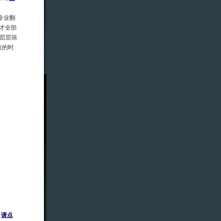
专业翻
才全部
层层筛
短的时
，
请点