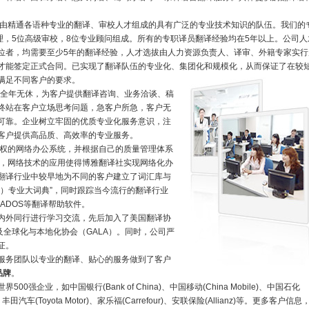
由精通各语种专业的翻译、审校人才组成的具有广泛的专业技术知识的队伍。我们的
理，5位高级审校，8位专业顾问组成。所有的专职译员翻译经验均在5年以上。公司人
位者，均需要至少5年的翻译经验，人才选拔由人力资源负责人、译审、外籍专家实行
才能签定正式合同。已实现了翻译队伍的专业化、集团化和规模化，从而保证了在较
满足不同客户的要求。
，全年无休，为客户提供翻译咨询、业务洽谈、稿
终站在客户立场思考问题，急客户所急，客户无
可靠。企业树立牢固的优质专业化服务意识，注
客户提供高品质、高效率的专业服务。
权的网络办公系统，并根据自己的质量管理体系
件，网络技术的应用使得博雅翻译社实现网络化办
翻译行业中较早地为不同的客户建立了词汇库与
汉）专业大词典”，同时跟踪当今流行的翻译行业
ADOS等翻译帮助软件。
内外同行进行学习交流，先后加入了美国翻译协
及全球化与本地化协会（GALA）。同时，公司严
证。
服务团队以专业的翻译、贴心的服务做到了客户
品牌
。
强企业，如中国银行(Bank of China)、中国移动(China Mobile)、中国石化
 、丰田汽车(Toyota Motor)、家乐福(Carrefour)、安联保险(Allianz)等。更多客户信息