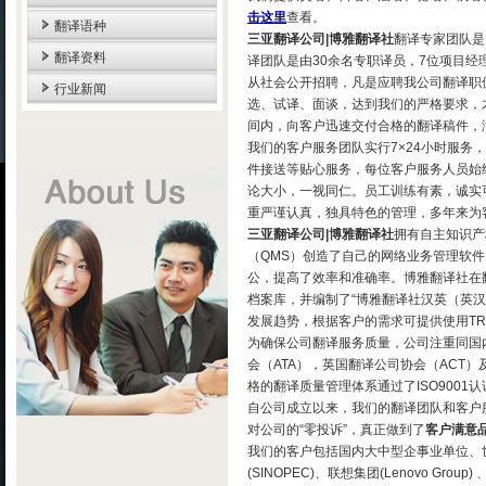
击这里
查看。
翻译语种
三亚翻译公司|博雅翻译社
翻译专家团队是
翻译资料
译团队是由30余名专职译员，7位项目经
从社会公开招聘，凡是应聘我公司翻译职
行业新闻
选、试译、面谈，达到我们的严格要求，
间内，向客户迅速交付合格的翻译稿件，
我们的客户服务团队实行7×24小时服务
件接送等贴心服务，每位客户服务人员始
论大小，一视同仁。员工训练有素，诚实
重严谨认真，独具特色的管理，多年来为
三亚翻译公司|博雅翻译社
拥有自主知识产
（QMS）创造了自己的网络业务管理软
公，提高了效率和准确率。博雅翻译社在
档案库，并编制了“博雅翻译社汉英（英
发展趋势，根据客户的需求可提供使用TR
为确保公司翻译服务质量，公司注重同国
会（ATA），英国翻译公司协会（ACT）
格的翻译质量管理体系通过了ISO9001认
自公司成立以来，我们的翻译团队和客户
对公司的“零投诉”，真正做到了
客户满意
我们的客户包括国内大中型企事业单位、世界500
(SINOPEC)、联想集团(Lenovo Group)