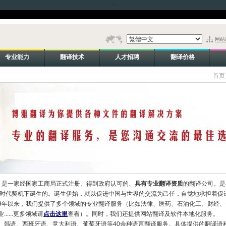
>
网站
专业能力
翻译技术
人才招聘
翻译价格
首页
年，是一家经国家工商局正式注册、得到政府认可的、
具有专业翻译资质
的翻译公司。是
的时代契机下诞生的。诞生伊始，就以促进中国与世界的交流为己任，自觉地承担着促
9年以来，我们提供了多个领域的专业翻译服务（比如法律、医药、石油化工、财经、
....更多领域请
点击这里
查看）。同时，我们还提供网站翻译及软件本地化服务。
、韩语、西班牙语、意大利语、葡萄牙语等40余种语言翻译服务。具体提供的翻译语