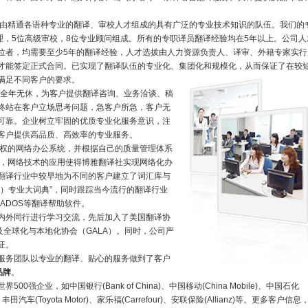
由精通各语种专业的翻译、审校人才组成的具有广泛的专业技术知识的队伍。我们的
理，5位高级审校，8位专业顾问组成。所有的专职译员翻译经验均在5年以上。公司人
位者，均需要至少5年的翻译经验，人才选拔由人力资源负责人、译审、外籍专家实行
才能签定正式合同。已实现了翻译队伍的专业化、集团化和规模化，从而保证了在较
满足不同客户的要求。
，全年无休，为客户提供翻译咨询、业务洽谈、稿
终站在客户立场思考问题，急客户所急，客户无
可靠。企业树立牢固的优质专业化服务意识，注
客户提供高品质、高效率的专业服务。
权的网络办公系统，并根据自己的质量管理体系
件，网络技术的应用使得博雅翻译社实现网络化办
翻译行业中较早地为不同的客户建立了词汇库与
汉）专业大词典”，同时跟踪当今流行的翻译行业
ADOS等翻译帮助软件。
内外同行进行学习交流，先后加入了美国翻译协
及全球化与本地化协会（GALA）。同时，公司严
证。
服务团队以专业的翻译、贴心的服务做到了客户
品牌
。
强企业，如中国银行(Bank of China)、中国移动(China Mobile)、中国石化
 、丰田汽车(Toyota Motor)、家乐福(Carrefour)、安联保险(Allianz)等。更多客户信息