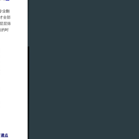
专业翻
才全部
层层筛
短的时
，
请点