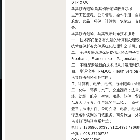
DTP & QC
马其顿语翻译,马其顿语翻译服务领域：
生产工艺流程、公司管理、操作手册、自
航空、食品、环保、计算机、农牧业、音
务。
马其顿语翻译、马其顿语翻译技术服务
一、 技术部门配备有先进的计算机处理
技术确保所有文件系统化处理和全球同步
二、 全球多语系统保证提供汉译泰电子文档翻译
Freehand、Framemaker、Page
三、 不断探索最新的技术成果并运用到
四、 翻译软件 TRADOS（Team Ve
马其顿语翻译业务范围：
IT、计算机、电子、电气、电器翻译；
工、化学、环保，汽车、交通翻译；法律
经、纺织、航空、生物、服装、软件、贸
以及大型设备、生产线的产品说明、操作
盖章，法律文件、公司介绍；电影、电视
译及各种谈判的口笔服务、商务旅游、外
马其顿语翻译联系方式：
电话： 13688066333 / 81214886 / 8669
传真： 028-87668782