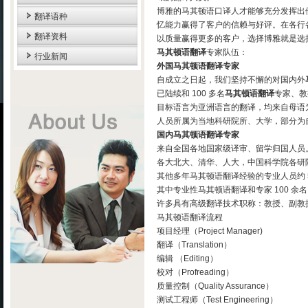
博雅的马其顿语口译人才能够充分发挥出
翻译语种
忆能力赢得了客户的信赖与好评。在各行
翻译资料
以质量赢得更多的客户，选择博雅就是选
马其顿语翻译
专家队伍：
行业新闻
外国马其顿语翻译专家
自成立之日起，我们坚持不懈的对国内外
已陆续和 100 多名
马其顿语翻译
专家、教
目标语言为亚洲语言的翻译，均来自母语
人员所属为当地科研院所、大学，部分为
国内马其顿语翻译专家
来自全国各地国家级译审、留学归国人员
各大北大、清华、人大，中国科学院各研
其他多年马其顿语翻译经验的专业人员约 5
其中专业性马其顿语翻译和专家 100 余
许多具有高级翻译技术职称：教授、副教
马其顿语翻译流程
项目经理（Project Manager)
翻译（Translation）
编辑 （Editing）
校对（Profreading）
质量控制（Quality Assurance）
测试工程师（Test Engineering）