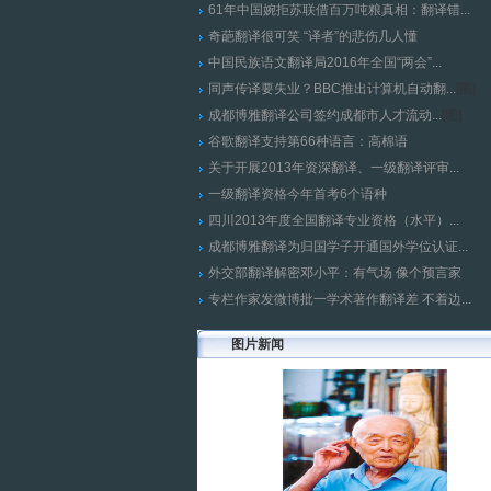
61年中国婉拒苏联借百万吨粮真相：翻译错...
奇葩翻译很可笑 “译者”的悲伤几人懂
中国民族语文翻译局2016年全国“两会”...
同声传译要失业？BBC推出计算机自动翻...
[
图
]
成都博雅翻译公司签约成都市人才流动...
[
图
]
谷歌翻译支持第66种语言：高棉语
关于开展2013年资深翻译、一级翻译评审...
一级翻译资格今年首考6个语种
四川2013年度全国翻译专业资格（水平）...
成都博雅翻译为归国学子开通国外学位认证...
外交部翻译解密邓小平：有气场 像个预言家
专栏作家发微博批一学术著作翻译差 不着边...
图片新闻