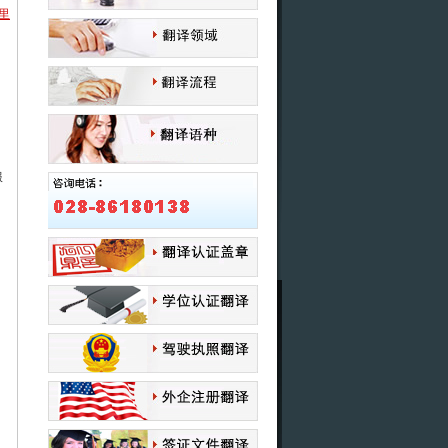
里
。
服