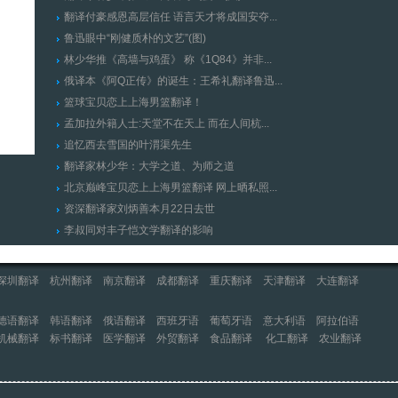
翻译付豪感恩高层信任 语言天才将成国安夺...
鲁迅眼中“刚健质朴的文艺”(图)
林少华推《高墙与鸡蛋》 称《1Q84》并非...
俄译本《阿Q正传》的诞生：王希礼翻译鲁迅...
篮球宝贝恋上上海男篮翻译！
孟加拉外籍人士:天堂不在天上 而在人间杭...
追忆西去雪国的叶渭渠先生
翻译家林少华：大学之道、为师之道
北京巅峰宝贝恋上上海男篮翻译 网上晒私照...
资深翻译家刘炳善本月22日去世
李叔同对丰子恺文学翻译的影响
深圳翻译
杭州翻译
南京翻译
成都翻译
重庆翻译
天津翻译
大连翻译
德语翻译
韩语翻译
俄语翻译
西班牙语
葡萄牙语
意大利语
阿拉伯语
机械翻译
标书翻译
医学翻译
外贸翻译
食品翻译
化工翻译
农业翻译