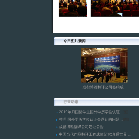
今日图片新闻
成都博雅翻译公司签约成...
行业动态
2019年归国留学生国外学历学位认证...
[
图
]
整理|国外学历学位认证会遇到的问题|...
[
图
]
成都博雅翻译公司迁址公告
中国当代作品翻译工程成效纪实:直通世界 ...