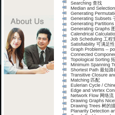
Searching 查找
Median and Select
Generating Permut
Generating Subse
Generating Partiti
Generating Graph
Calendrical Calcula
Job
Scheduling 工
Satisfiability 可满足性
Graph Problems --
Connected Compo
Top
ological Sortin
Minimum Spanning
Shortest Path 最短
Transitive Closure
Matching 匹配
Eulerian Cycle / 
Edge and Vertex Co
Network Flow 网络流
Drawing Graphs Ni
Drawing Trees 树的
Planarity Detect