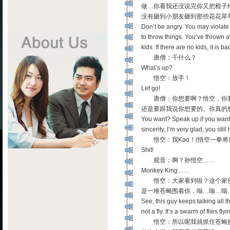
做…你看我还没说完你又把棍子
没有砸到小朋友砸到那些花花草
Don’t be angry. You may violate 
to throw things. You’ve thrown a
kids. If there are no kids, it is ba
唐僧：干什么？
What’s up?
悟空：放手！
Let go!
唐僧：你想要啊？悟空，你要
还是要跟我说你想要的。你真的
You want? Speak up if you want!
sincerity, I’m very glad, you stil
悟空：我Kao！(悟空一拳将
Shit!
观音：啊？孙悟空……
Monkey King……
悟空：大家看到啦？这个家伙
是一堆苍蝇围着你，嗡…嗡…嗡
See, this guy keeps talking all t
not a fly. It’s a swarm of flies 
悟空：所以呢我就抓住苍蝇挤