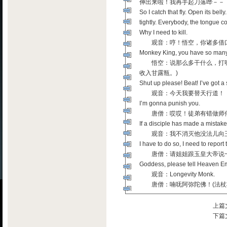
伸出来啦！我再手起刀落哗－－
So I catch that fly. Open its belly
tightly. Everybody, the tongue 
Why I need to kill.
观音：哼！悟空，你诸多借口
Monkey King, you have so many e
悟空：说那么多干什么，打呀！
收入甘露瓶。)
Shut up please! Beat! I’ve got a 
观音：今天我要替天行道！
I’m gonna punish you.
唐僧：哎哎！徒弟有错做师傅
If a disciple has made a mistake
观音：我不消灭他没法儿向玉
I have to do so, I need to repor
唐僧：请姐姐跟玉皇大帝说一声
Goddess, please tell Heaven Empe
观音：Longevity Monk.
唐僧：喃呒阿弥陀佛！(法杖将唐僧砸
上篇
下篇