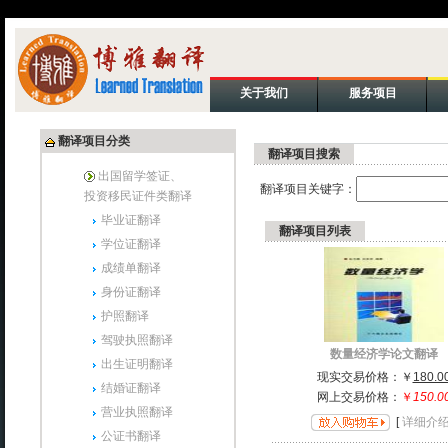
关于我们
服务项目
翻译项目分类
翻译项目搜索
出国留学签证、
翻译项目关键字：
投资移民证件类翻译
毕业证翻译
翻译项目列表
学位证翻译
成绩单翻译
身份证翻译
护照翻译
驾驶执照翻译
数量经济学论文翻译
出生证明翻译
现实交易价格：
￥
180.0
结婚证翻译
网上交易价格：
￥
150.0
营业执照翻译
[
详细介
公证书翻译