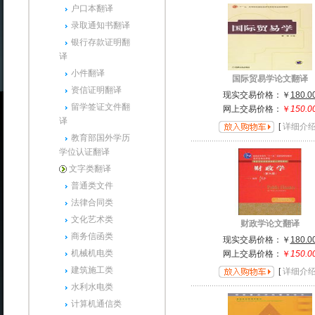
户口本翻译
录取通知书翻译
银行存款证明翻
译
小件翻译
国际贸易学论文翻译
资信证明翻译
现实交易价格：
￥
180.0
留学签证文件翻
网上交易价格：
￥
150.0
译
[
详细介
教育部国外学历
学位认证翻译
文字类翻译
普通类文件
法律合同类
文化艺术类
财政学论文翻译
商务信函类
现实交易价格：
￥
180.0
机械机电类
网上交易价格：
￥
150.0
建筑施工类
[
详细介
水利水电类
计算机通信类