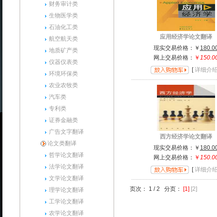
财务审计类
生物医学类
石油化工类
应用经济学论文翻译
航空航天类
现实交易价格：
￥
180.0
地质矿产类
网上交易价格：
￥
150.0
仪器仪表类
[
详细介
环境环保类
农业农牧类
汽车类
专利类
证券金融类
广告文字翻译
西方经济学论文翻译
论文类翻译
现实交易价格：
￥
180.0
哲学论文翻译
网上交易价格：
￥
150.0
法学论文翻译
[
详细介
文学论文翻译
页次：
1
/
2
分页：
[1]
[2]
理学论文翻译
工学论文翻译
农学论文翻译