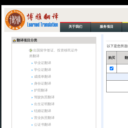
关于我们
服务项目
翻译项目分类
以下是您所选
出国留学签证、投资移民证件
类翻译
购买
翻
毕业证翻译
学位证翻译
成绩单翻译
身份证翻译
护照翻译
驾驶执照翻译
出生证明翻译
结婚证翻译
营业执照翻译
公证书翻译