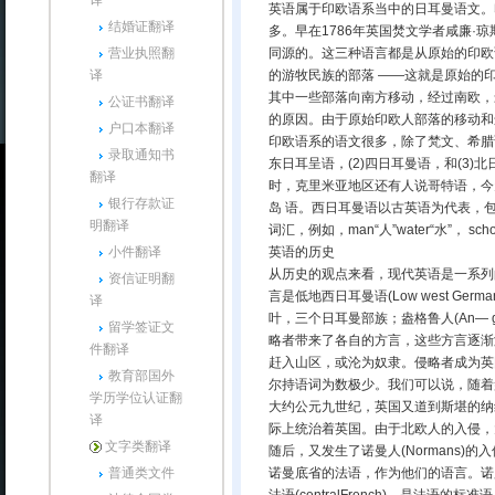
译
英语属于印欧语系当中的日耳曼语文。
结婚证翻译
多。早在1786年英国焚文学者咸廉·琼斯
营业执照翻
同源的。这三种语言都是从原始的印欧
译
的游牧民族的部落 ——这就是原始的
其中一些部落向南方移动，经过南欧，
公证书翻译
的原因。由于原始印欧人部落的移动和
户口本翻译
印欧语系的语文很多，除了梵文、希腊
录取通知书
东日耳呈语，(2)四日耳曼语，和(3)
翻译
时，克里米亚地区还有人说哥特语，今
银行存款证
岛 语。西日耳曼语以古英语为代表，
明翻译
词汇，例如，man“人”water“水”， s
小件翻译
英语的历史
从历史的观点来看，现代英语是一系列
资信证明翻
言是低地西日耳曼语(Low west 
译
叶，三个日耳曼部族；盎格鲁人(An— g
留学签证文
略者带来了各自的方言，这些方言逐渐
件翻译
赶入山区，或沦为奴隶。侵略者成为英
教育部国外
尔持语词为数极少。我们可以说，随着
学历学位认证翻
大约公元九世纪，英国又道到斯堪的纳
译
际上统治着英国。由于北欧人的入侵，
文字类翻译
随后，又发生了诺曼人(Normans)
普通类文件
诺曼底省的法语，作为他们的语言。诺曼法