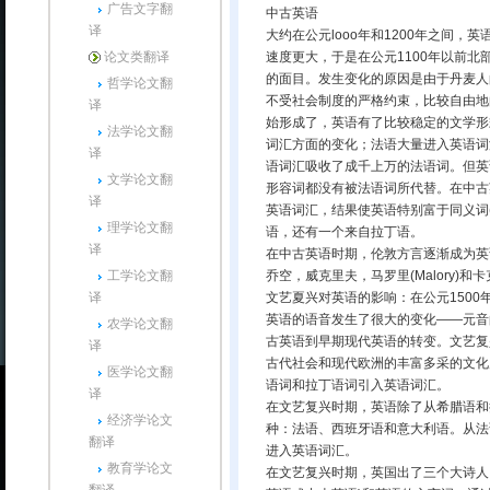
广告文字翻
中古英语
译
大约在公元looo年和1200年之间
论文类翻译
速度更大，于是在公元1100年以前北
的面目。发生变化的原因是由于丹麦人
哲学论文翻
不受社会制度的严格约束，比较自由地向
译
始形成了，英语有了比较稳定的文学形
法学论文翻
词汇方面的变化；法语大量进入英语词汇。
译
语词汇吸收了成千上万的法语词。但英
文学论文翻
形容词都没有被法语词所代替。在中古英
译
英语词汇，结果使英语特别富于同义词
理学论文翻
语，还有一个来自拉丁语。
译
在中古英语时期，伦敦方言逐渐成为英
工学论文翻
乔空，威克里夫，马罗里(Malory)和
译
文艺夏兴对英语的影响：在公元1500
英语的语音发生了很大的变化——元音
农学论文翻
古英语到早期现代英语的转变。文艺复兴
译
古代社会和现代欧洲的丰富多采的文化
医学论文翻
语词和拉丁语词引入英语词汇。
译
在文艺复兴时期，英语除了从希腊语和
经济学论文
种：法语、西班牙语和意大利语。从法
翻译
进入英语词汇。
教育学论文
在文艺复兴时期，英国出了三个大诗人：斯