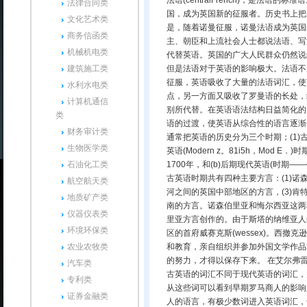
法语(centralFrench)，是法语的标
法律合同类
国，成为英国新的征服者。历史书上把这次侵
文化艺术类
是，随着诺曼征服，诺曼法语成为英国
商务信函类
主、朝臣和上流社会人士都说法语、写
机械机电类
代替英语。英国的广大人民群众仍然说
建筑施工类
但是法语对于英语的影响极大。法语不周
征服，英语吸收了大量的法语词汇，使
水利水电类
点，另一方面又吸收了罗曼语的长处，
计算机通信
别所代替。在英语语法结构日益简化的
类
语的过渡，使英语从综合性的语言逐渐
财务审计类
通常把英语的历史分为三个时期；(1)古英
生物医学类
英语(Modern z。81i5h，Mod
石油化工类
1700年，和(b)后期现代英语(时期—
古英语时期共有四种主要方言：(1)诺森伯
航空航天类
河之间的英国中部地区的方言，(3)肯特(
地质矿产类
南的方言。诺森伯里亚和悔尔西亚这两
仪器仪表类
里亚方言创作的。由于斯塔的纳维亚人
环境环保类
区的首府威赛克斯(wessex)。西撤克逊
农业农牧类
和教育，亲自组织并参加外国文学作品
的努力，才得以保存下来。 在艾尔弗
汽车类
古英语的词汇不同于现代英语的词汇，
专利类
从这些词可以看到早期罗马商人的影响
证券金融类
人的语言，有极少数词进入英语词汇，