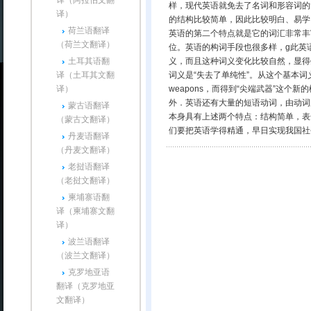
译（阿拉伯文翻
样，现代英语就免去了名词和形容词的
译）
的结构比较简单，因此比较明白、易学
荷兰语翻译
英语的第二个特点就是它的词汇非常丰
（荷兰文翻译）
位。英语的构词手段也很多样，g此英
土耳其语翻
义，而且这种词义变化比较自然，显得毫不
译（土耳其文翻
词义是“失去了单纯性”。从这个基本
译）
weapons，而得到“尖端武器”这个
外．英语还有大量的短语动词，由动词
蒙古语翻译
本身具有上述两个特点：结构简单，表
（蒙古文翻译）
们要把英语学得精通，早日实现我国
丹麦语翻译
（丹麦文翻译）
老挝语翻译
（老挝文翻译）
柬埔寨语翻
译（柬埔寨文翻
译）
波兰语翻译
（波兰文翻译）
克罗地亚语
翻译（克罗地亚
文翻译）