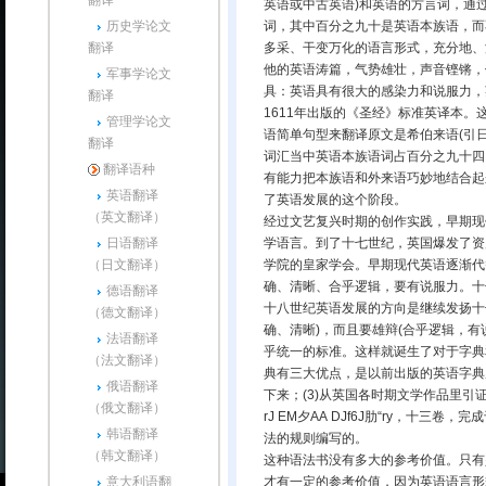
翻译
英语或中古英语)和英语的方言词，通
历史学论文
词，其中百分之九十是英语本族语，而
翻译
多采、干变万化的语言形式，充分地、
他的英语涛篇，气势雄壮，声音铿锵，
军事学论文
具：英语具有很大的感染力和说服力，
翻译
1611年出版的《圣经》标准英译本
管理学论文
语简单句型来翻译原文是希伯来语(引
翻译
词汇当中英语本族语词占百分之九十四
翻译语种
有能力把本族语和外来语巧妙地结合起
英语翻译
了英语发展的这个阶段。
（英文翻译）
经过文艺复兴时期的创作实践，早期现
日语翻译
学语言。到了十七世纪，英国爆发了资
（日文翻译）
学院的皇家学会。早期现代英语逐渐代替拉
确、清晰、合乎逻辑，要有说服力。十七
德语翻译
十八世纪英语发展的方向是继续发扬十
（德文翻译）
确、清晰)，而且要雄辩(合乎逻辑，
法语翻译
乎统一的标准。这样就诞生了对于字典和语法
（法文翻译）
典有三大优点，是以前出版的英语字典所
俄语翻译
下来；(3)从英国各时期文学作品里引
（俄文翻译）
rJ EM夕AA DJf6J肋“ry，十
韩语翻译
法的规则编写的。
（韩文翻译）
这种语法书没有多大的参考价值。只有
意大利语翻
才有一定的参考价值，因为英语语言形式的