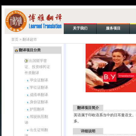
关于我们
服务项目
首页
>
翻译超市
翻译项目分类
出国留学签
证、投资移民证
件类翻译
毕业证翻译
学位证翻译
成绩单翻译
身份证翻译
翻译项目简介
护照翻译
英语属于印欧语系当中的日耳曼语文。
驾驶执照翻
多。
译
出生证明翻
详细说明