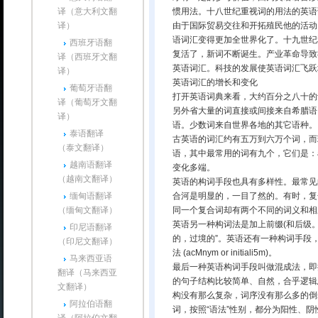
译（意大利文翻
惯用法。十八世纪重视词的用法的英语
译）
由于国际贸易交往和开拓殖民他的活动
语词汇变得更加全世界化了。十九世纪
西班牙语翻
复活了，新词不断诞生。产业革命导致
译（西班牙文翻
英语词汇。科技的发展使英语词汇飞跃
译）
英语词汇的增长和变化
葡萄牙语翻
打开英语词典来看，大约百分之八十的
译（葡萄牙文翻
另外省大量的词直接或间接来自希腊语
译）
语。少数词来自世界各地的其它语种。
泰语翻译
古英语的词汇约有五万到六万个词，而
（泰文翻译）
语，其中最常用的词有九个，它们是：and
越南语翻译
变化多端。
（越南文翻译）
英语的构词手段也具有多样性。最常见的构词
缅甸语翻译
合河是明显的，一目了然的。有时，复
（缅甸文翻译）
同一个复合词却有两个不同的词义和相
英语另一种构词法是加上前缀(和后级
印尼语翻译
的，过境的”。英语还有一种构词手段，就
（印尼文翻译）
法 (acMnym or initiali5m)。
马来西亚语
最后一种英语构词手段叫做混成法，即
翻译（马来西亚
的句子结构比较简单、自然，合乎逻辑思
文翻译）
构没有那么复杂，词序没有那么多的倒装现
阿拉伯语翻
词，按照“语法”性别，都分为阳性、阴