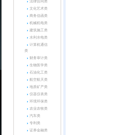
法律合同类
文化艺术类
商务信函类
机械机电类
建筑施工类
水利水电类
计算机通信
类
财务审计类
生物医学类
石油化工类
航空航天类
地质矿产类
仪器仪表类
环境环保类
农业农牧类
汽车类
专利类
证券金融类