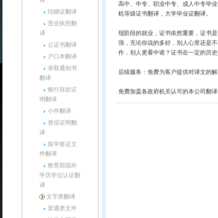
译
高中、中专、职业中专、成人中专毕业
结婚证翻译
机等级证书翻译，大学毕业证翻译。
营业执照翻
译
现阶段的就业，证书依然重要，证书是
强，无论你说的多好，别人心里还是不
公证书翻译
作，别人更看中谁？证书在一定的历史
户口本翻译
录取通知书
后续服务：免费为客户提供对译文的解
翻译
银行存款证
免费加盖各政府机关认可的本公司翻译
明翻译
小件翻译
资信证明翻
译
留学签证文
件翻译
教育部国外
学历学位认证翻
译
文字类翻译
普通类文件